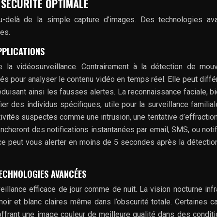
 SÉCURITÉ OPTIMALE
delà de la simple capture d’images. Des technologies av
ues.
APPLICATIONS
nne la vidéosurveillance. Contrairement à la détection de mo
ués pour analyser le contenu vidéo en temps réel. Elle peut diffé
éduisant ainsi les fausses alertes. La reconnaissance faciale, b
er des individus spécifiques, utile pour la surveillance familial
tivités suspectes comme une intrusion, une tentative d’effraction
eront des notifications instantanées par email, SMS, ou notif
ce peut vous alerter en moins de 5 secondes après la détectio
TECHNOLOGIES AVANCÉES
llance efficace de jour comme de nuit. La vision nocturne inf
noir et blanc claires même dans l’obscurité totale. Certaines 
, offrant une image couleur de meilleure qualité dans des condit