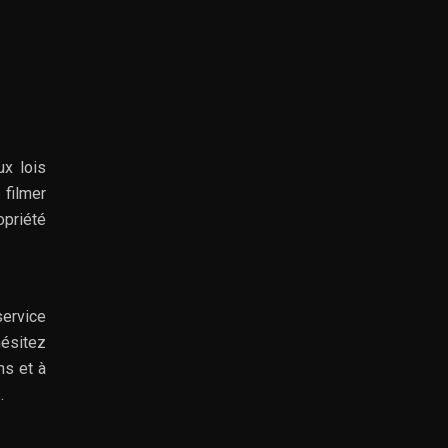
ux lois
 filmer
opriété
service
hésitez
ns et à
.