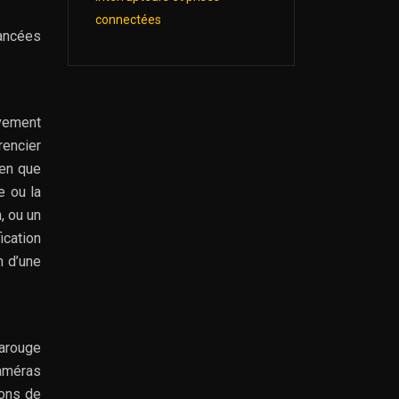
connectées
ancées
uvement
rencier
ien que
e ou la
, ou un
ication
n d’une
rarouge
caméras
ions de