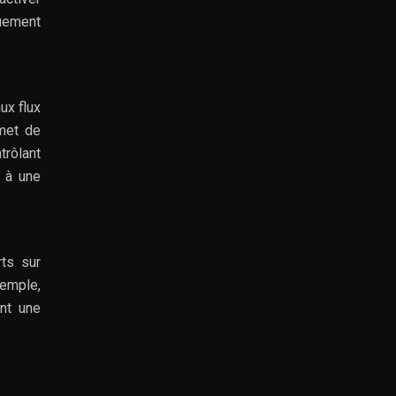
uement
ux flux
rmet de
trôlant
u à une
ts sur
xemple,
ant une