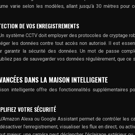
turne varie selon les modèles, allant jusqu’à 30 mètres pour c
TECTION DE VOS ENREGISTREMENTS
. Un système CCTV doit employer des protocoles de cryptage ro
éger les données contre tout accès non autorisé. Il est essen
ur garantir la sécurité des données. Un mot de passe compl
oubliez pas de sauvegarder vos données régulièrement, que ce s
VANCÉES DANS LA MAISON INTELLIGENTE
on intelligente offre des fonctionnalités supplémentaires p
PLIFIEZ VOTRE SÉCURITÉ
 qu’Amazon Alexa ou Google Assistant permet de contrôler les 
activer l’enregistrement, visualiser les flux en direct, ou acti
out majeur: une caméra peut déclencher l’éclairage extérieur ou 