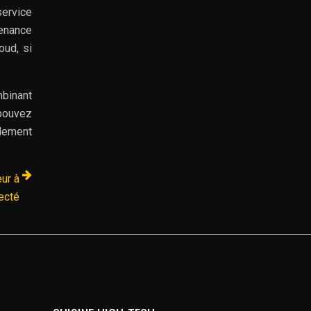
service
tenance
oud, si
mbinant
 pouvez
idement
eur à
ecté