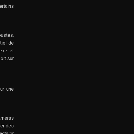
ertains
bustes,
tiel de
exe et
oit sur
our une
caméras
ver des
activer