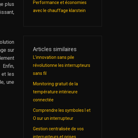
Performance et économies
ge plus
avec le chauffage klarstein
issant,
olution
Articles similaires
age sur
L’innovation sans pile
llement
révolutionne les interrupteurs
 Enfin,
sans fil
 et les
le, une
Monitoring gratuit de la
température intérieure
connectée
Comprendre les symboles I et
O sur un interrupteur
Gestion centralisée de vos
interrupteurs et prises