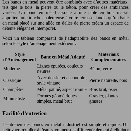
Les bancs en métal peuvent être combinés avec d’autres matériaux,
tels que le bois, la pierre ou le béton, pour créer des ambiances
variées. Un banc en métal associé à une table en bois massif
apportera une touche chaleureuse à votre terrasse, tandis qu’un banc
en métal placé sur une allée en dalles de pierre créera un espace de
détente élégant et intemporel.
Voici un tableau comparatif de l’adaptabilité des bancs en métal
selon le style d’aménagement extérieur :
Style
Matériaux
Banc en Métal Adapté
d’Aménagement
Complémentaires
Lignes épurées, couleurs
Moderne
Béton, verre
neutres
Avec dossier et accoudoirs,
Classique
Pierre naturelle, bois
style vintage
Champêtre
Métal patiné, aspect rouillé
Bois brut, osier
Formes géométriques
Gravier, plantes
Minimaliste
simples, métal brut
grasses
Facilité d’entretien
L’entretien des bancs en métal industriel est simple et rapide. Un
nettoyage régulier à l’eau savonneuse suffit généralement à éliminer