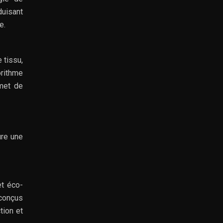
duisant
e.
 tissu,
orithme
rmet de
ure une
et éco-
 conçus
tion et