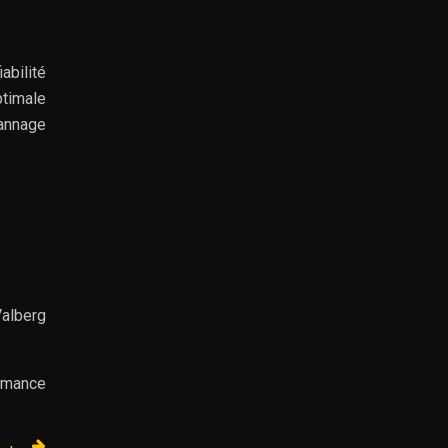
abilité
timale
pannage
Valberg
ormance