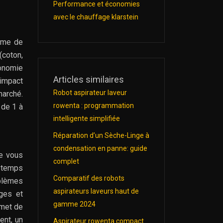
Performance et économies
avec le chauffage klarstein
tème de
(coton,
conomie
Articles similaires
’impact
Robot aspirateur laveur
arché.
rowenta : programmation
 de 1 à
intelligente simplifiée
Réparation d’un Sèche-Linge à
condensation en panne: guide
ve vous
complet
n temps
Comparatif des robots
oblèmes
aspirateurs laveurs haut de
ages et
gamme 2024
rmet de
ent, un
Aspirateur rowenta compact