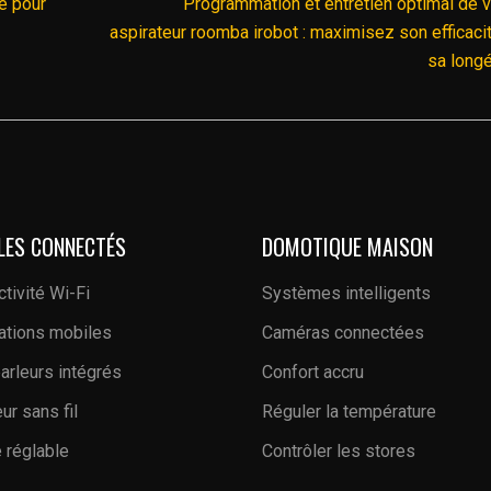
e pour
Programmation et entretien optimal de v
aspirateur roomba irobot : maximisez son efficaci
sa longé
LES CONNECTÉS
DOMOTIQUE MAISON
tivité Wi-Fi
Systèmes intelligents
ations mobiles
Caméras connectées
arleurs intégrés
Confort accru
ur sans fil
Réguler la température
 réglable
Contrôler les stores