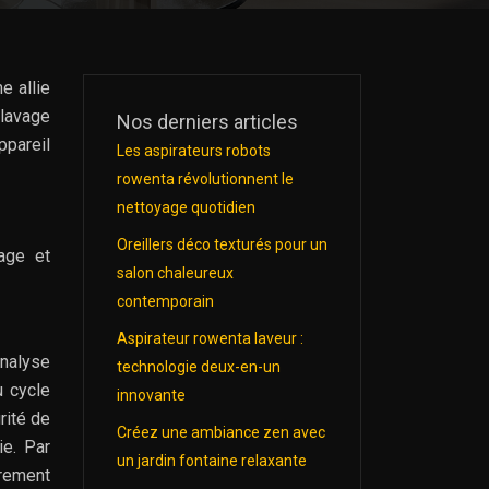
e allie
 lavage
Nos derniers articles
ppareil
Les aspirateurs robots
rowenta révolutionnent le
nettoyage quotidien
Oreillers déco texturés pour un
age et
salon chaleureux
contemporain
Aspirateur rowenta laveur :
nalyse
technologie deux-en-un
u cycle
innovante
rité de
Créez une ambiance zen avec
ie. Par
un jardin fontaine relaxante
irement