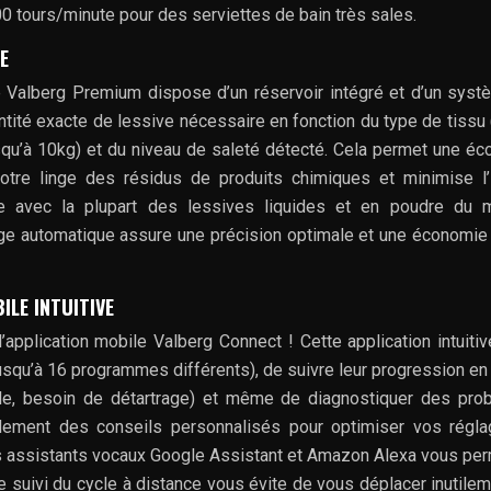
00 tours/minute pour des serviettes de bain très sales.
E
ge Valberg Premium dispose d’un réservoir intégré et d’un sys
ntité exacte de lessive nécessaire en fonction du type de tissu 
(jusqu’à 10kg) et du niveau de saleté détecté. Cela permet une é
otre linge des résidus de produits chimiques et minimise l
e avec la plupart des lessives liquides et en poudre du m
e automatique assure une précision optimale et une économie
ILE INTUITIVE
l’application mobile Valberg Connect ! Cette application intuiti
squ’à 16 programmes différents), de suivre leur progression e
cycle, besoin de détartrage) et même de diagnostiquer des pr
galement des conseils personnalisés pour optimiser vos régl
es assistants vocaux Google Assistant et Amazon Alexa vous pe
e suivi du cycle à distance vous évite de vous déplacer inutilem