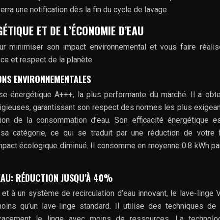
rra une notification dès la fin du cycle de lavage.
GÉTIQUE ET DE L’ÉCONOMIE D’EAU
r minimiser son impact environnemental et vous faire réali
ce et respect de la planète.
IONS ENVIRONNEMENTALES
se énergétique A+++, la plus performante du marché. Il a obt
tigieuses, garantissant son respect des normes les plus exigea
ction de la consommation d’eau. Son efficacité énergétique 
a catégorie, ce qui se traduit par une réduction de votre 
mpact écologique diminué. Il consomme en moyenne 0.8 kWh pa
EAU: RÉDUCTION JUSQU’À 40%
et à un système de recirculation d’eau innovant, le lave-linge 
s qu’un lave-linge standard. Il utilise des techniques de 
icacement le linge avec moins de ressources. La technolo