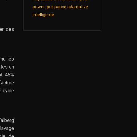
power: puissance adaptative
intelligente
ser des
enu les
ntes en
est 45%
facture
r cycle
Valberg
lavage
gie de